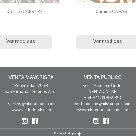
Camino CAESTRE
Camino CAHAB
Ver medidas
Ver medidas
VENTA MAYORISTA
VENTA PÚBLICO
Pueyrredón 2038
Soleil Premium Outlet
San Fernando, Buenos Aires
VENTA ONLINE
+54 9 11 33802020
ventas@misterkook.com
ventasonline@misterkook.com
www.misterkook.com
www.misterkookonline.com
Desarrollado por: