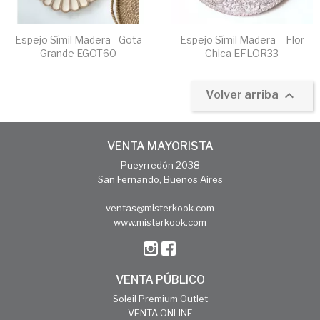
Espejo Símil Madera - Gota
Espejo Símil Madera – Flor
Grande EGOT60
Chica EFLOR33

Volver arriba
VENTA MAYORISTA
Pueyrredón 2038
San Fernando, Buenos Aires
ventas@misterkook.com
www.misterkook.com
VENTA PÚBLICO
Soleil Premium Outlet
VENTA ONLINE