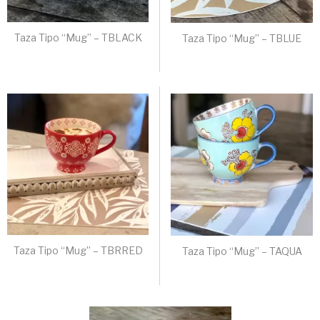
Taza Tipo “mug” – TBLACK
Taza Tipo “mug” – TBLUE
Taza Tipo “mug” – TBRRED
Taza Tipo “mug” – TAQUA